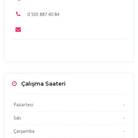
0 505 887 40 84
Çalışma Saateri
Pazartesi
-
Salı
-
Çarşamba
-