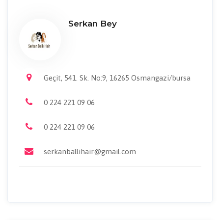
Serkan Bey
Geçit, 541. Sk. No:9, 16265 Osmangazi/bursa
0 224 221 09 06
0 224 221 09 06
serkanballihair@gmail.com