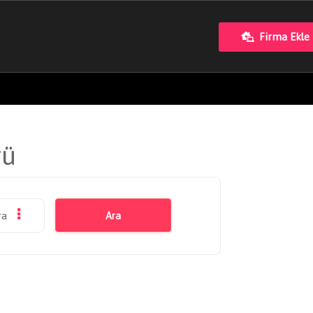
Firma Ekle
rü
ra
Ara