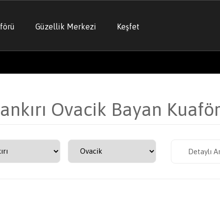
förü
Güzellik Merkezi
Keşfet
ankırı Ovacik Bayan Kuafö
Detaylı A