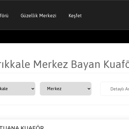
förü
Güzellik Merkezi
Keşfet
rıkkale Merkez Bayan Kuaf
Detaylı A
TUANA KUAFÖR