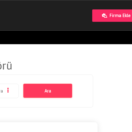
Firma Ekle
örü
ra
Ara